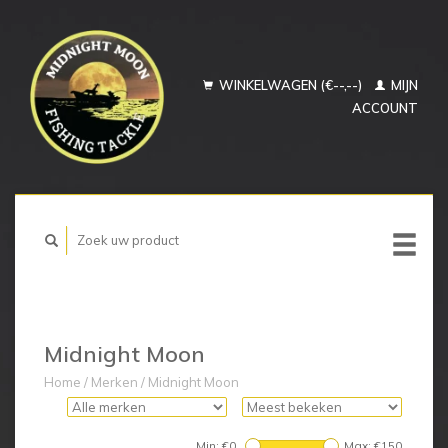
WINKELWAGEN (€--,--)
MIJN
ACCOUNT
Midnight Moon
Home
/
Merken
/
Midnight Moon
Min: €
0
Max: €
150