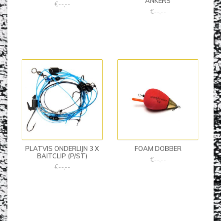
ANKERS
€--,--
€--,--
PLATVIS ONDERLIJN 3 X
FOAM DOBBER
BAITCLIP (P/ST)
€--,--
€--,--