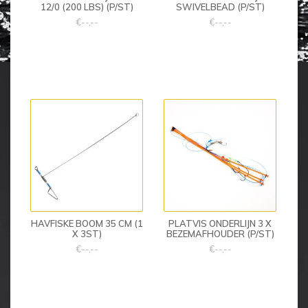
12/0 (200 LBS) (P/ST)
SWIVELBEAD (P/ST)
€--,--
€--,--
HAVFISKE BOOM 35 CM (1
PLATVIS ONDERLIJN 3 X
X 3ST)
BEZEMAFHOUDER (P/ST)
€--,--
€--,--