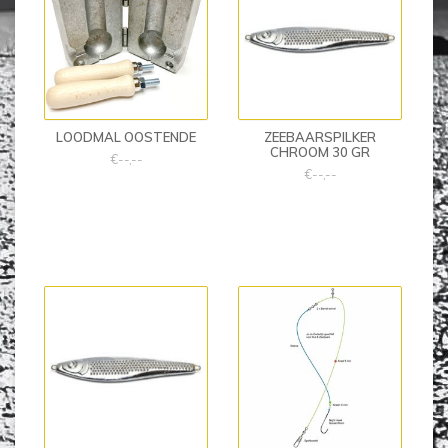
LOODMAL OOSTENDE
ZEEBAARSPILKER
CHROOM 30 GR
€--,--
€--,--