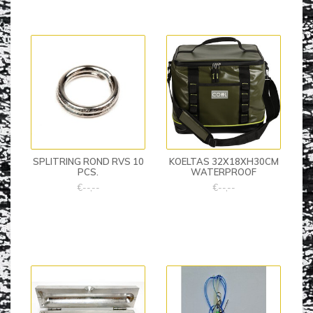
SPLITRING ROND RVS 10
KOELTAS 32X18XH30CM
PCS.
WATERPROOF
€--,--
€--,--