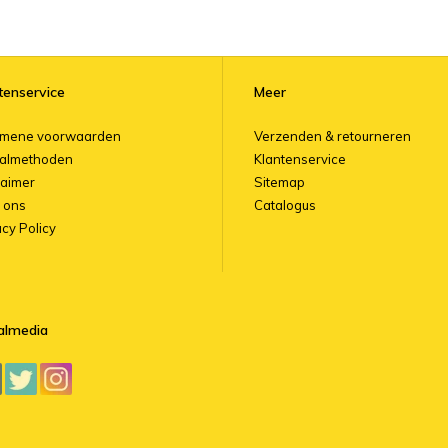
tenservice
Meer
emene voorwaarden
Verzenden & retourneren
almethoden
Klantenservice
laimer
Sitemap
 ons
Catalogus
acy Policy
almedia