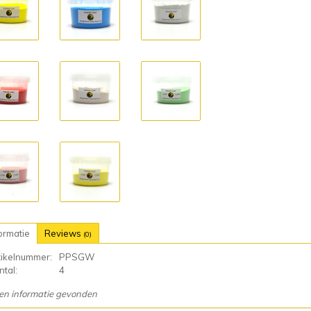
ormatie
Reviews
(0)
tikelnummer:
PPSGW
tal:
4
en informatie gevonden