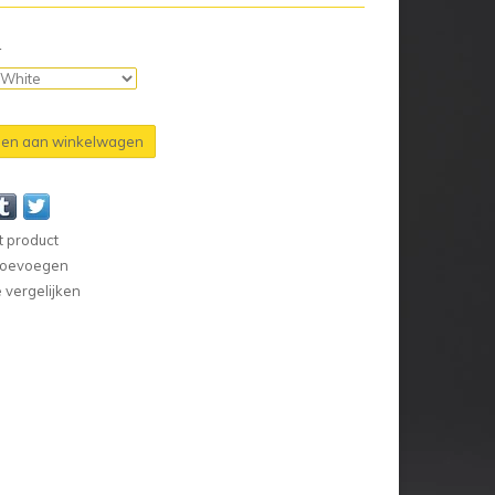
n
en aan winkelwagen
t product
 toevoegen
vergelijken