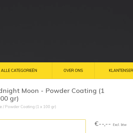
ALLE CATEGORIEËN
OVER ONS
KLANTENSER
dnight Moon - Powder Coating (1
100 gr)
e
/
Powder Coating (1 x 100 gr)
€--,--
Excl. btw