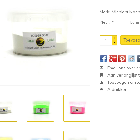
Merk:
Midnight Moo
Kleur:
*
+
Toevoeg
-
Email ons over di
Aan verlanglijst
Toevoegen om te 
Afdrukken