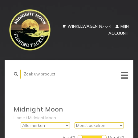
WINKELWAGEN (€--,--)
MIJN
ACCOUNT
Midnight Moon
Home
/
Midnight Moon
Min: €
0
Max: €
40