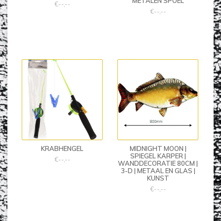
METALEN SPOEL
€--,--
€--,--
KRABHENGEL
MIDNIGHT MOON |
SPIEGEL KARPER |
€--,--
WANDDECORATIE 80CM |
3-D | METAAL EN GLAS |
KUNST
€--,--