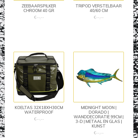
ZEEBAARSPILKER
TRIPOD VERSTELBAAR
CHROOM 40 GR
40/60 CM
€--,--
€--,--
KOELTAS 32X18XH30CM
MIDNIGHT MOON |
WATERPROOF
DORADO |
WANDDECORATIE 99CM |
€--,--
3-D | METAAL EN GLAS |
KUNST
€--,--