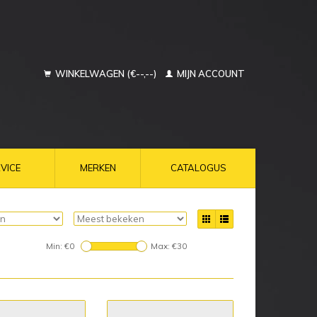
WINKELWAGEN (€--,--)
MIJN ACCOUNT
VICE
MERKEN
CATALOGUS
Min: €
0
Max: €
30