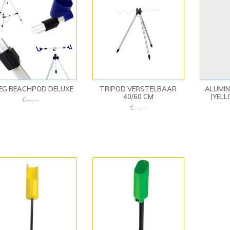
LEG BEACHPOD DELUXE
TRIPOD VERSTELBAAR
ALUMIN
40/60 CM
(YELL
€--,--
€--,--