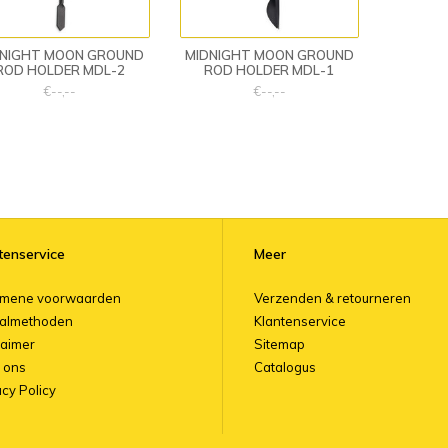
DNIGHT MOON GROUND
MIDNIGHT MOON GROUND
ROD HOLDER MDL-2
ROD HOLDER MDL-1
€--,--
€--,--
tenservice
Meer
emene voorwaarden
Verzenden & retourneren
almethoden
Klantenservice
laimer
Sitemap
 ons
Catalogus
acy Policy