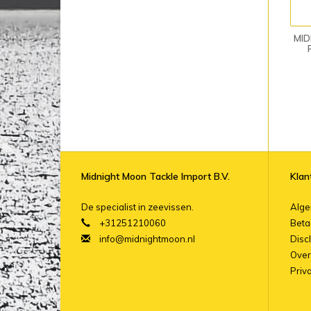
MI
Midnight Moon Tackle Import B.V.
Klan
De specialist in zeevissen.
Alg
+31251210060
Beta
info@midnightmoon.nl
Disc
Over
Priv