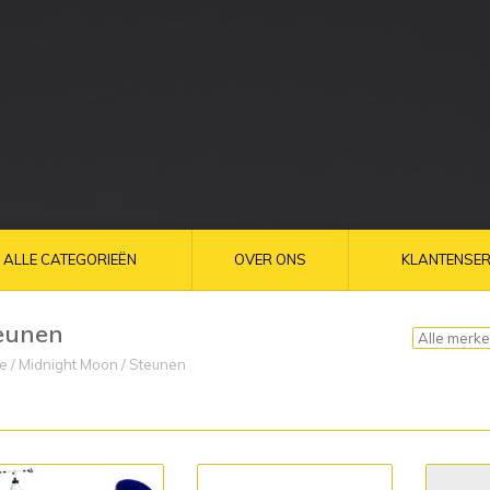
ALLE CATEGORIEËN
OVER ONS
KLANTENSER
eunen
e
/
Midnight Moon
/
Steunen