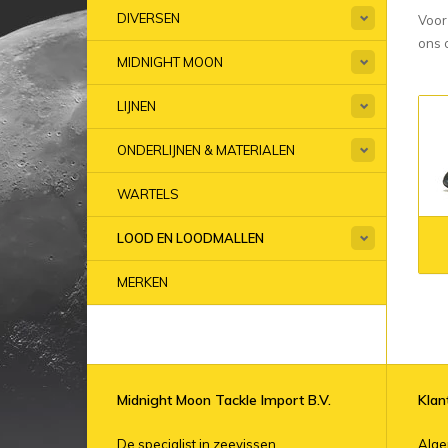
DIVERSEN
Voor
ons 
MIDNIGHT MOON
LIJNEN
ONDERLIJNEN & MATERIALEN
WARTELS
LOOD EN LOODMALLEN
MERKEN
Midnight Moon Tackle Import B.V.
Klan
De specialist in zeevissen.
Alg