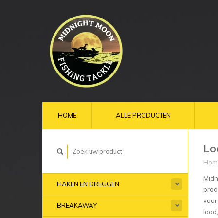
HOME
ALLE PRODUCTEN
Lo
Hom
Midn
HAKEN EN DREGGEN
prod
voor
BREAKAWAY
lood,