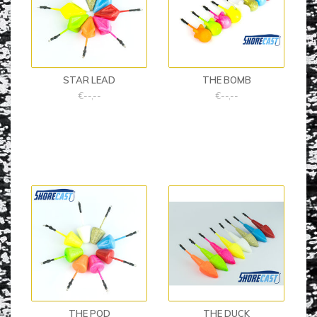
STAR LEAD
THE BOMB
€--,--
€--,--
THE POD
THE DUCK