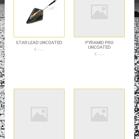
STAR LEAD UNCOATED
PYRAMID PRO
UNCOATED
€--,--
€--,--