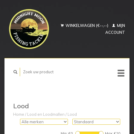
WINKELWAGEN (€--,--)
MIJN
ACCOUNT
Lood
Home
/
Lood en Loodmallen
/
Lood
Min: €
0
Max: €
20