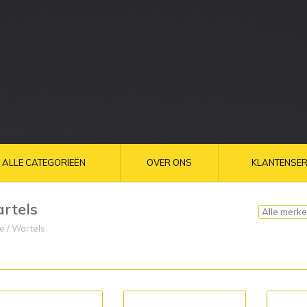
ALLE CATEGORIEËN
OVER ONS
KLANTENSER
rtels
e
/
Wartels