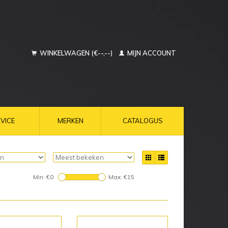
WINKELWAGEN (€--,--)
MIJN ACCOUNT
VICE
MERKEN
CATALOGUS
Min: €
0
Max: €
15