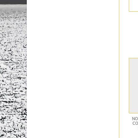
NO
CO