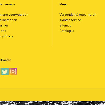
tenservice
Meer
emene voorwaarden
Verzenden & retourneren
almethoden
Klantenservice
laimer
Sitemap
 ons
Catalogus
acy Policy
almedia