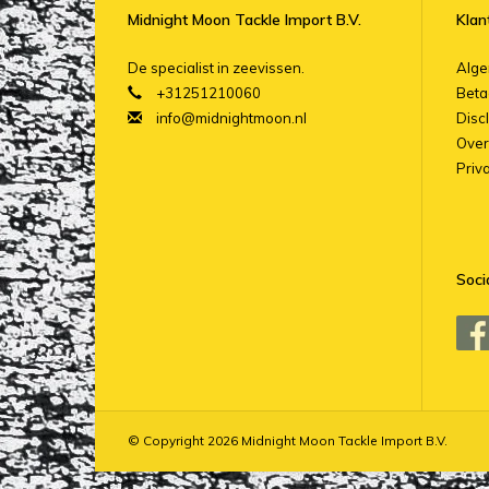
Midnight Moon Tackle Import B.V.
Klan
De specialist in zeevissen.
Alg
+31251210060
Beta
info@midnightmoon.nl
Disc
Over
Priv
Soci
© Copyright 2026 Midnight Moon Tackle Import B.V.