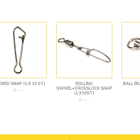
KED SNAP (1 X 10 ST)
ROLLING
BALL BE
SWIVEL+CROSSLOCK SNAP
€--,--
(1 X10ST)
€--,--