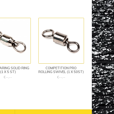
ARING SOLID RING
COMPETITION PRO
(1 X 5 ST)
ROLLING SWIVEL (1 X 50ST)
€--,--
€--,--