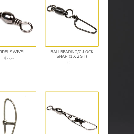
RREL SWIVEL
BALLBEARING/C-LOCK
SNAP (1 X 2 ST)
€--,--
€--,--