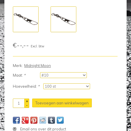
€--,--
Excl. btw
Merk:
Midnight Moon
Maat:
*
Hoeveelheid:
*
+
Toevoegen aan winkelwagen
-
Email ons over dit product