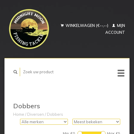
WINKELWAGEN (€--,--)
MIJN
ACCOUNT
Dobbers
Home
/
Diversen
/
Dobbers
Min: €
0
Max: €
5