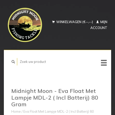
WINKELWAGEN (€--,--)
MIJN
ACCOUNT
Midnight Moon - Eva Float Met
Lampje MDL-2 ( Incl Batterij) 80
Gram
Home
/
Eva Float Met Lampje MDL-2 ( Incl Batterij) 80