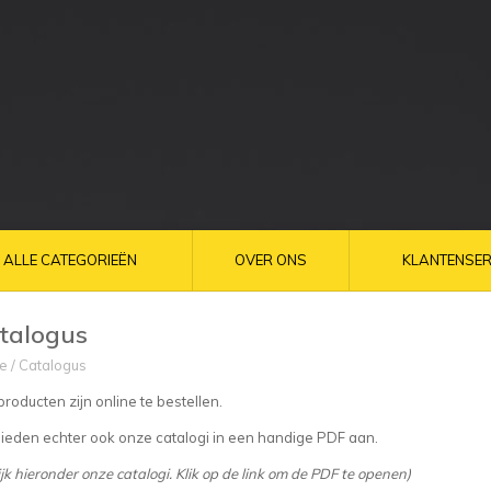
ALLE CATEGORIEËN
OVER ONS
KLANTENSER
talogus
e
/
Catalogus
producten zijn online te bestellen.
bieden echter ook onze catalogi in een handige PDF aan.
jk hieronder onze catalogi. Klik op de link om de PDF te openen)