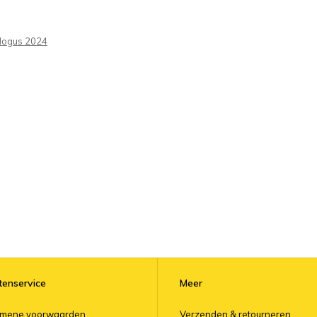
logus 2024
tenservice
Meer
emene voorwaarden
Verzenden & retourneren