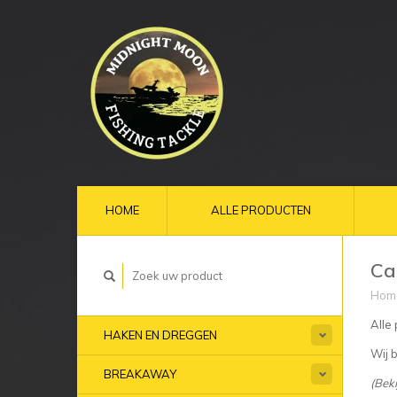
HOME
ALLE PRODUCTEN
Ca
Hom
Alle 
HAKEN EN DREGGEN
Wij 
BREAKAWAY
(Beki