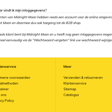
r vindt ik mijn inloggegevens?
anten van Midnight Moon hebben reeds een account voor de online omgevi
t Moon en daarmee dus ook toegang tot de B2B shop.
eeds klant bent bij Midnight Moon en u heeft nog geen inloggegevens mog
heel eenvoudig via de "Wachtwoord vergeten" link uw wachtwoord wijzige
tenservice
Meer
emene voorwaarden
Verzenden & retourneren
almethoden
Klantenservice
laimer
Sitemap
 ons
Catalogus
acy Policy