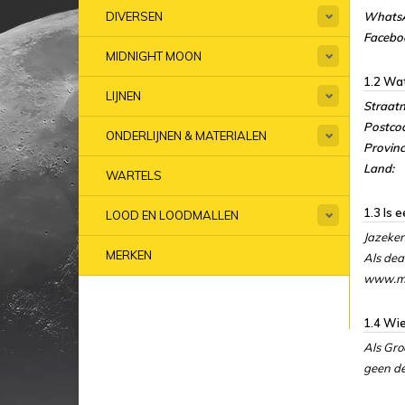
Whats
DIVERSEN
Facebo
MIDNIGHT MOON
1.2 Wat
LIJNEN
Straat
Postco
ONDERLIJNEN & MATERIALEN
Provinc
Land:
WARTELS
1.3 Is 
LOOD EN LOODMALLEN
Jazeker
MERKEN
Als dea
www.mi
1.4 Wie
Als Gro
geen det