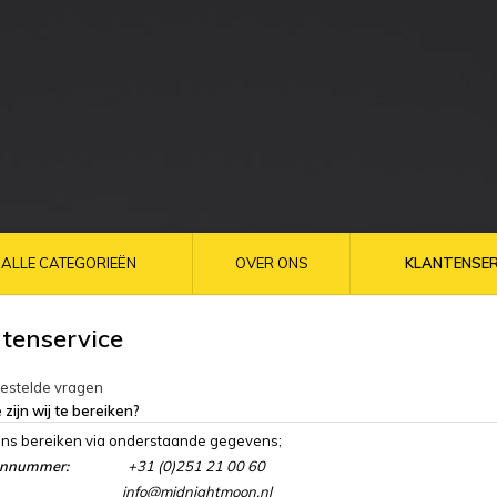
ALLE CATEGORIEËN
OVER ONS
KLANTENSER
tenservice
gestelde vragen
 zijn wij te bereiken?
ons bereiken via onderstaande gegevens;
onnummer:
+31 (0)251 21 00 60
info@midnightmoon.nl