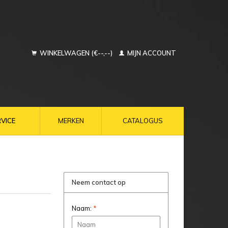
WINKELWAGEN (€--,--)
MIJN ACCOUNT
VICE
MERKEN
CATALOGUS
Neem contact op
Naam:
*