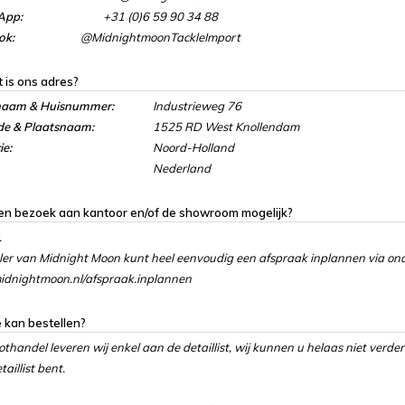
App:
+31 (0)6 59 90 34 88
ok:
@MidnightmoonTackleImport
 is ons adres?
naam & Huisnummer:
Industrieweg 76
de & Plaatsnaam:
1525 RD West Knollendam
ie:
Noord-Holland
Nederland
een bezoek aan kantoor en/of de showroom mogelijk?
.
ler van Midnight Moon kunt heel eenvoudig een afspraak inplannen via ond
dnightmoon.nl/afspraak.inplannen
 kan bestellen?
othandel leveren wij enkel aan de detaillist, wij kunnen u helaas niet verder
aillist bent.