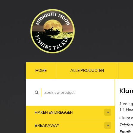
HOME
ALLE PRODUCTEN
Klan
1 Veel
1.1 Hoe
HAKEN EN DREGGEN
u kunt 
Telefo
BREAKAWAY
Email: