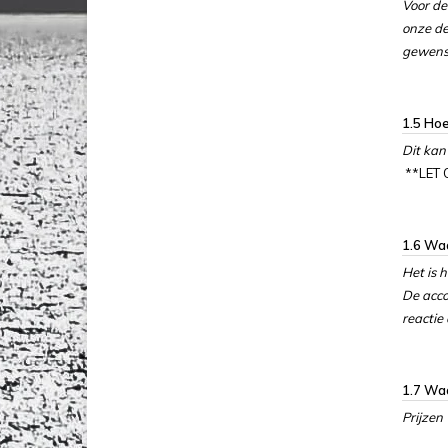
Voor de
onze de
gewenst
1.5 Hoe
Dit kan
**LET
1.6 Wa
Het is 
De acco
reactie
1.7 Waa
Prijzen