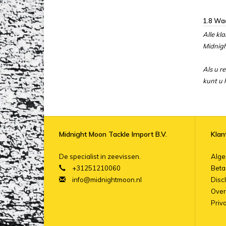
1.8 Waa
Alle kl
Midnigh
Als u r
kunt u 
Midnight Moon Tackle Import B.V.
Klan
De specialist in zeevissen.
Alg
+31251210060
Beta
info@midnightmoon.nl
Disc
Over
Priv