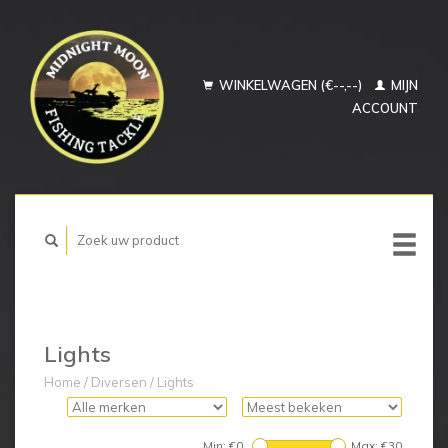
WINKELWAGEN (€--,--)
MIJN
ACCOUNT
Lights
Home
/
Diversen
/
Lights
Min: €
0
Max: €
30