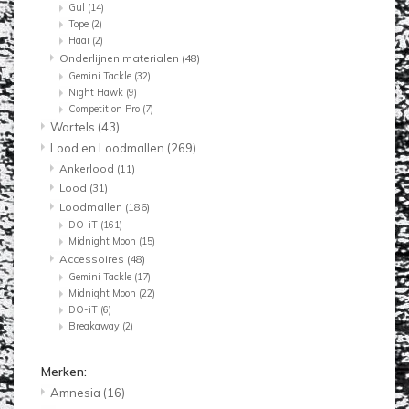
Gul
(14)
Tope
(2)
Haai
(2)
Onderlijnen materialen
(48)
Gemini Tackle
(32)
Night Hawk
(9)
Competition Pro
(7)
Wartels
(43)
Lood en Loodmallen
(269)
Ankerlood
(11)
Lood
(31)
Loodmallen
(186)
DO-iT
(161)
Midnight Moon
(15)
Accessoires
(48)
Gemini Tackle
(17)
Midnight Moon
(22)
DO-iT
(6)
Breakaway
(2)
Merken:
Amnesia
(16)