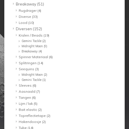
Breakaway
(51)
Rugdrager
(4)
Diverse
(33)
Lood
(10)
Diversen
(152)
Kralen / Beads
(19)
Gemini Tackle
(2)
Midnight Moon
(9)
Breakaway
(4)
Spinner Materiaal
(6)
Splitringen
(14)
Seequins
(3)
Midnight Moon
(2)
Gemini Tackle
(1)
Sleeves
(6)
Aasnaald
(7)
Tangen
(6)
Lijm / lak
(5)
Bait elastic
(2)
Topreflectietape
(2)
Hakendoosje
(2)
Tube
(14)