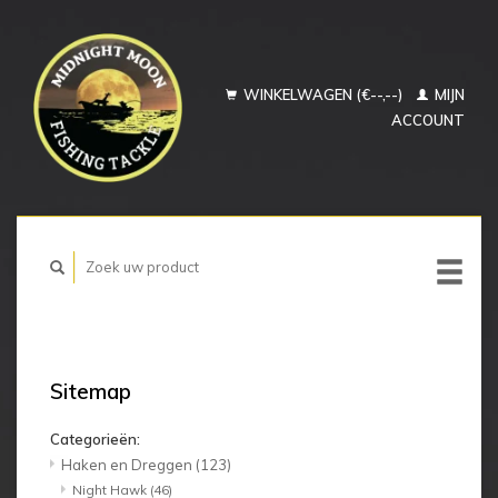
WINKELWAGEN (€--,--)
MIJN
ACCOUNT
Sitemap
Categorieën:
Haken en Dreggen
(123)
Night Hawk
(46)