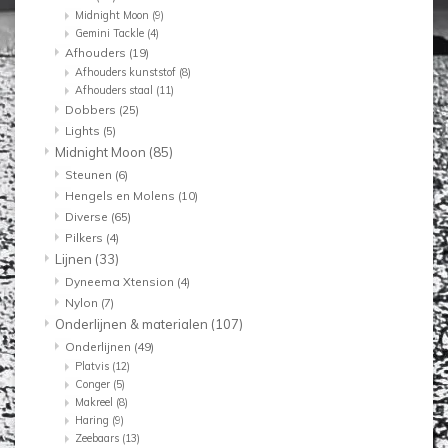
Midnight Moon
(9)
Gemini Tackle
(4)
Afhouders
(19)
Afhouders kunststof
(8)
Afhouders staal
(11)
Dobbers
(25)
Lights
(5)
Midnight Moon
(85)
Steunen
(6)
Hengels en Molens
(10)
Diverse
(65)
Pilkers
(4)
Lijnen
(33)
Dyneema Xtension
(4)
Nylon
(7)
Onderlijnen & materialen
(107)
Onderlijnen
(49)
Platvis
(12)
Conger
(5)
Makreel
(8)
Haring
(9)
Zeebaars
(13)