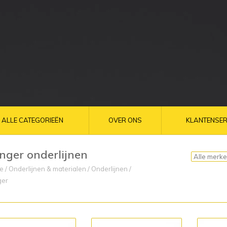
ALLE CATEGORIEËN
OVER ONS
KLANTENSER
nger onderlijnen
e
/
Onderlijnen & materialen
/
Onderlijnen
/
ger