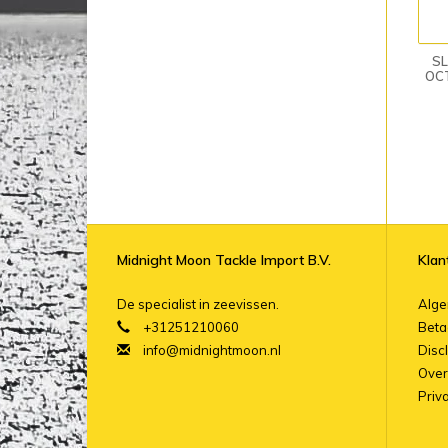
SL
OC
Midnight Moon Tackle Import B.V.
Klan
De specialist in zeevissen.
Alg
+31251210060
Beta
info@midnightmoon.nl
Disc
Over
Priv