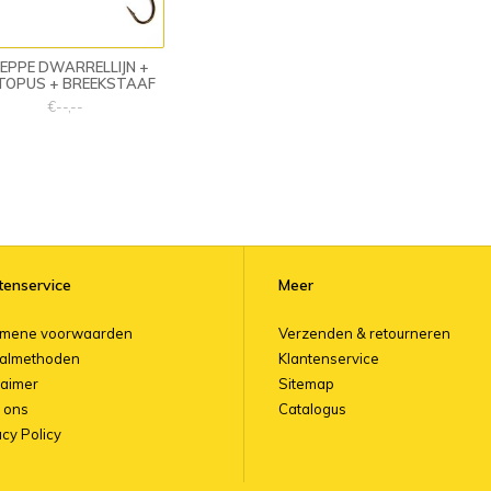
EPPE DWARRELLIJN +
TOPUS + BREEKSTAAF
€--,--
tenservice
Meer
emene voorwaarden
Verzenden & retourneren
almethoden
Klantenservice
laimer
Sitemap
 ons
Catalogus
acy Policy