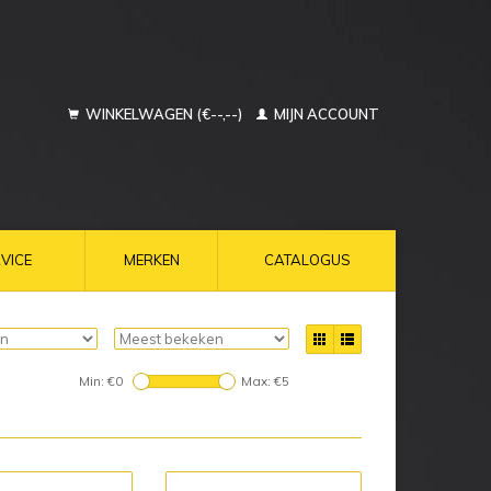
WINKELWAGEN (€--,--)
MIJN ACCOUNT
VICE
MERKEN
CATALOGUS
Min: €
0
Max: €
5