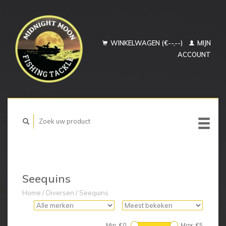
WINKELWAGEN (€--,--)
MIJN
ACCOUNT
Seequins
Home
/
Diversen
/
Seequins
Min: €
0
Max: €
5