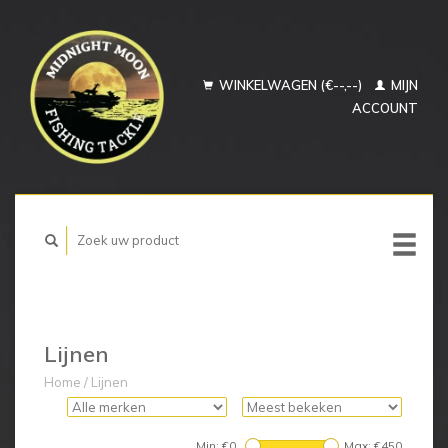
WINKELWAGEN (€--,--)
MIJN
ACCOUNT
Lijnen
Home
/
Lijnen
Min: €
0
Max: €
450