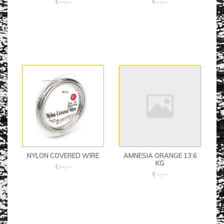
€--,--
€--,--
NYLON COVERED WIRE
AMNESIA ORANGE 13.6
KG
€--,--
€--,--