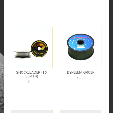
SHOCKLEADER (1 X
DYNEEMA GROEN
50MTR)
€--,--
€--,--