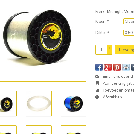
Merk:
Midnight Moo
Kleur:
*
Dikte:
*
+
Toevoeg
-
Email ons over di
Aan verlanglijst
Toevoegen om te 
Afdrukken