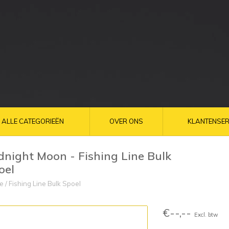
ALLE CATEGORIEËN
OVER ONS
KLANTENSER
dnight Moon - Fishing Line Bulk
oel
e
/
Fishing Line Bulk Spoel
€--,--
Excl. btw