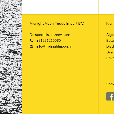
Midnight Moon Tackle Import B.V.
Klan
De specialist in zeevissen.
Alg
+31251210060
Beta
info@midnightmoon.nl
Disc
Over
Priv
Soci