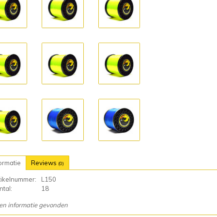
ormatie
Reviews
(0)
tikelnummer:
L150
tal:
18
en informatie gevonden