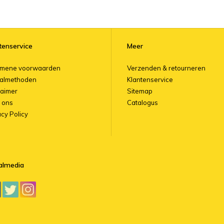
tenservice
Meer
emene voorwaarden
Verzenden & retourneren
almethoden
Klantenservice
laimer
Sitemap
 ons
Catalogus
acy Policy
almedia