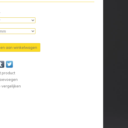
n
en aan winkelwagen
t product
 toevoegen
vergelijken