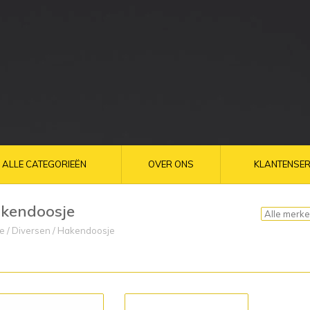
ALLE CATEGORIEËN
OVER ONS
KLANTENSER
kendoosje
e
/
Diversen
/
Hakendoosje