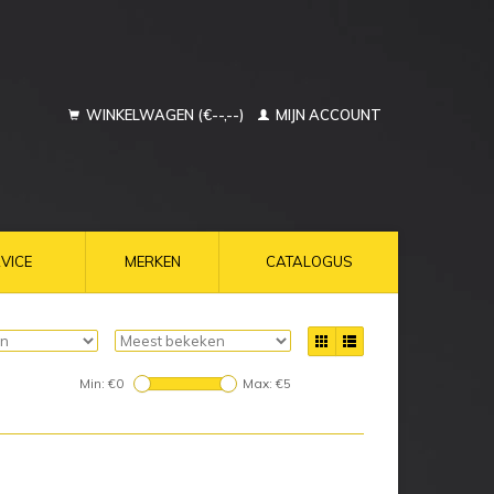
WINKELWAGEN (€--,--)
MIJN ACCOUNT
VICE
MERKEN
CATALOGUS
Min: €
0
Max: €
5