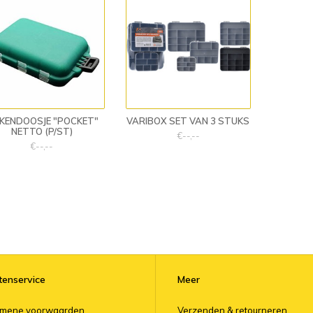
KENDOOSJE "POCKET"
VARIBOX SET VAN 3 STUKS
NETTO (P/ST)
€--,--
€--,--
tenservice
Meer
emene voorwaarden
Verzenden & retourneren