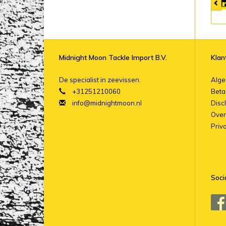
Midnight Moon Tackle Import B.V.
Klan
De specialist in zeevissen.
Alg
+31251210060
Beta
info@midnightmoon.nl
Disc
Over
Priv
Soci