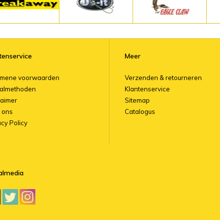
tenservice
Meer
emene voorwaarden
Verzenden & retourneren
almethoden
Klantenservice
laimer
Sitemap
 ons
Catalogus
acy Policy
almedia