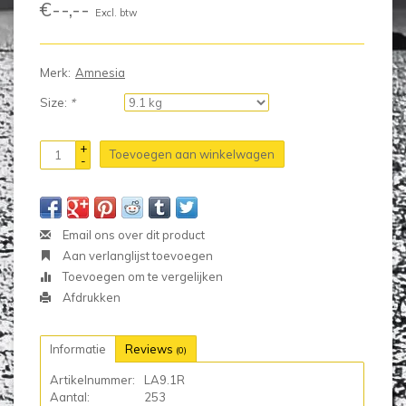
€--,--
Excl. btw
Merk:
Amnesia
Size:
*
+
Toevoegen aan winkelwagen
-
Email ons over dit product
Aan verlanglijst toevoegen
Toevoegen om te vergelijken
Afdrukken
Informatie
Reviews
(0)
Artikelnummer:
LA9.1R
Aantal:
253