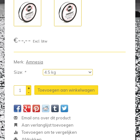
€--,--
Excl. btw
Merk:
Amnesia
Size:
*
+
Toevoegen aan winkelwagen
-
Email ons over dit product
Aan verlanglijst toevoegen
Toevoegen om te vergelijken
Afdrukken