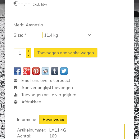
€--,--
Excl. btw
Merk:
Amnesia
Size:
*
+
Toevoegen aan winkelwagen
-
Email ons over dit product
Aan verlanglijst toevoegen
Toevoegen om te vergelijken
Afdrukken
Informatie
Reviews
(0)
Artikelnummer:
LA11.4G
Aantal:
169