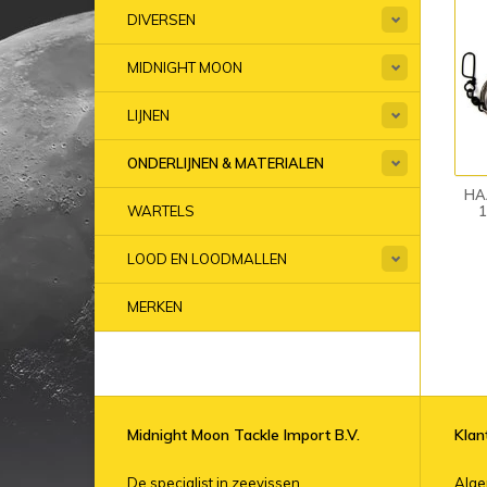
DIVERSEN
MIDNIGHT MOON
LIJNEN
ONDERLIJNEN & MATERIALEN
HA
1
WARTELS
LOOD EN LOODMALLEN
MERKEN
Midnight Moon Tackle Import B.V.
Klan
De specialist in zeevissen.
Alg