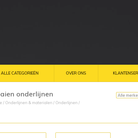
ALLE CATEGORIEËN
OVER ONS
KLANTENSER
aien onderlijnen
e
/
Onderlijnen & materialen
/
Onderlijnen
/