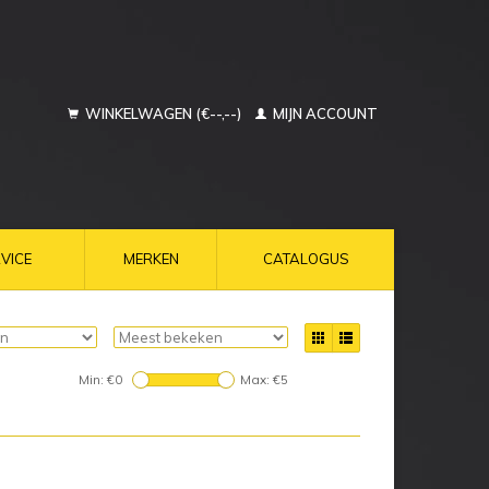
WINKELWAGEN (€--,--)
MIJN ACCOUNT
VICE
MERKEN
CATALOGUS
Min: €
0
Max: €
5