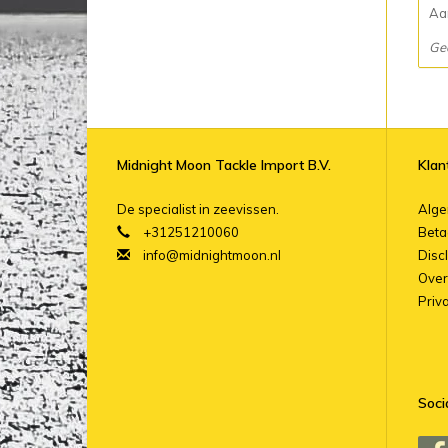
Aan
Ge
Midnight Moon Tackle Import B.V.
Klan
De specialist in zeevissen.
Alg
+31251210060
Beta
info@midnightmoon.nl
Disc
Over
Priv
Soci