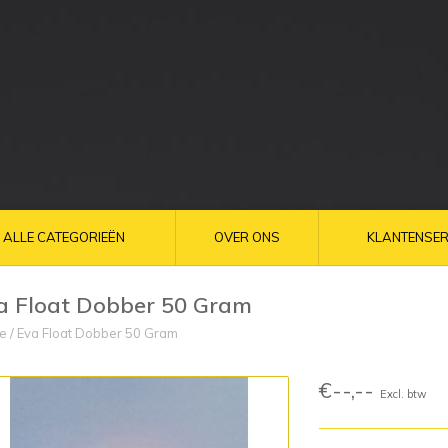
ALLE CATEGORIEËN
OVER ONS
KLANTENSER
a Float Dobber 50 Gram
e
/
Eva Float Dobber 50 Gram
€--,--
Excl. btw