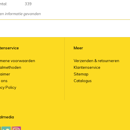
tal:
339
en informatie gevonden
tenservice
Meer
emene voorwaarden
Verzenden & retourneren
almethoden
Klantenservice
laimer
Sitemap
 ons
Catalogus
acy Policy
almedia