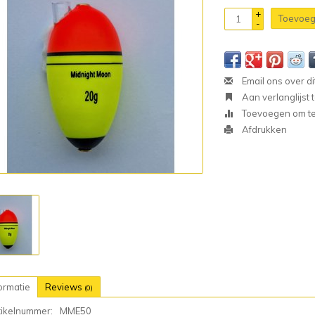
+
Toevoeg
-
Email ons over di
Aan verlanglijst
Toevoegen om te 
Afdrukken
ormatie
Reviews
(0)
tikelnummer:
MME50