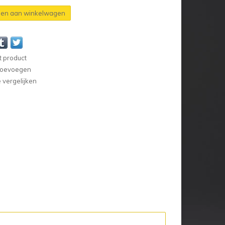
en aan winkelwagen
t product
 toevoegen
vergelijken