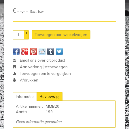
€--,--
Excl. btw
+
Toevoegen aan winkelwagen
-
Email ons over dit product
Aan verlanglijst toevoegen
Toevoegen om te vergelijken
Afdrukken
Informatie
Reviews
(0)
Artikelnummer:
MMB20
Aantal:
199
Geen informatie gevonden