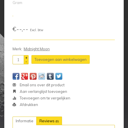
Gram
€--,--
Excl. btw
Merk:
Midnight Moon
+
Toevoegen aan winkelwagen
-
Email ons over dit product
Aan verlanglijst toevoegen
Toevoegen om te vergelijken
Afdrukken
Informatie
Reviews
(0)