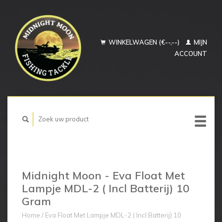
WINKELWAGEN (€--,--)
MIJN
ACCOUNT
Midnight Moon - Eva Float Met
Lampje MDL-2 ( Incl Batterij) 10
Gram
Home
/
Eva Float Met Lampje MDL-2 ( Incl Batterij) 10