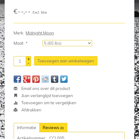
€--,--
Excl. btw
Merk:
Midnight Moon
Maat:
*
+
Toevoegen aan winkelwagen
-
Email ons over dit product
Aan verlanglijst toevoegen
Toevoegen om te vergelijken
Afdrukken
Informatie
Reviews
(0)
Artikelnummer:
CCL005