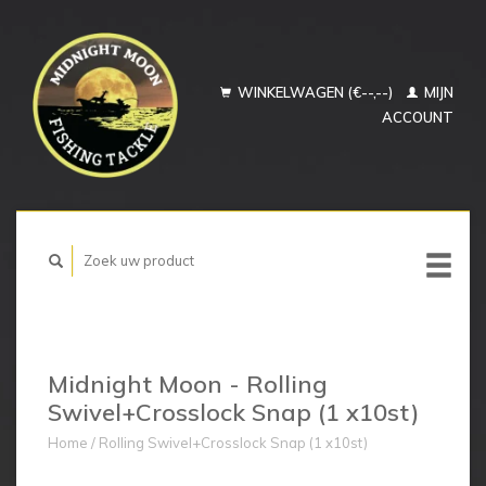
WINKELWAGEN (€--,--)
MIJN
ACCOUNT
Midnight Moon - Rolling
Swivel+Crosslock Snap (1 x10st)
Home
/
Rolling Swivel+Crosslock Snap (1 x10st)