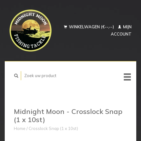
WINKELWAGEN (€--,--)
MIJN
ACCOUNT
Midnight Moon - Crosslock Snap
(1 x 10st)
Home
/
Crosslock Snap (1 x 10st)