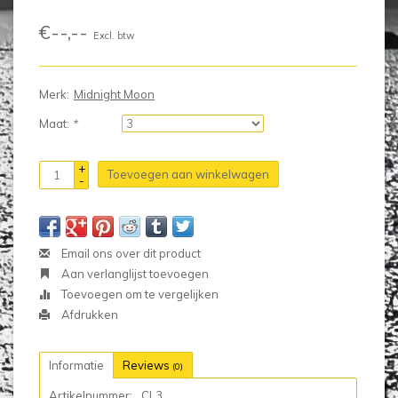
€--,--
Excl. btw
Merk:
Midnight Moon
Maat:
*
+
Toevoegen aan winkelwagen
-
Email ons over dit product
Aan verlanglijst toevoegen
Toevoegen om te vergelijken
Afdrukken
Informatie
Reviews
(0)
Artikelnummer:
CL3