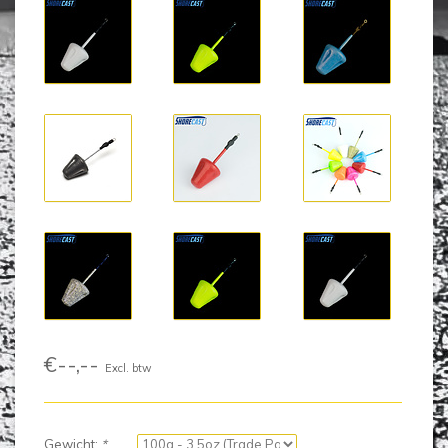
€--,--
Excl. btw
Gewicht:
*