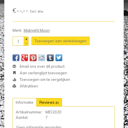
€--,--
Excl. btw
Merk:
Midnight Moon
+
Toevoegen aan winkelwagen
-
Email ons over dit product
Aan verlanglijst toevoegen
Toevoegen om te vergelijken
Afdrukken
Informatie
Reviews
(0)
Artikelnummer:
MID2020
Aantal:
7
Geen informatie gevonden