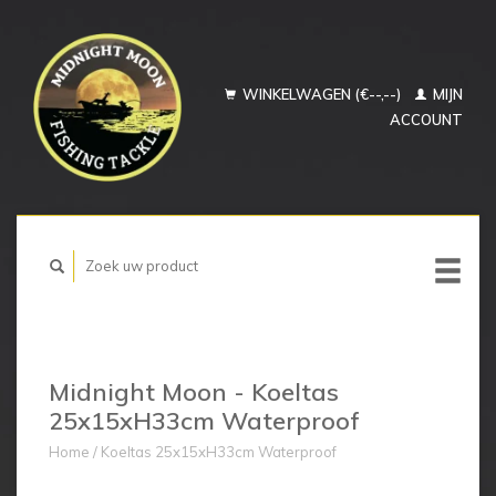
WINKELWAGEN (€--,--)
MIJN
ACCOUNT
Midnight Moon - Koeltas
25x15xH33cm Waterproof
Home
/
Koeltas 25x15xH33cm Waterproof