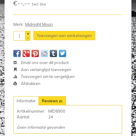
€--,--
Excl. btw
Merk:
Midnight Moon
+
Toevoegen aan winkelwagen
-
Email ons over dit product
Aan verlanglijst toevoegen
Toevoegen om te vergelijken
Afdrukken
Informatie
Reviews
(0)
Artikelnummer:
MID8900
Aantal:
24
Geen informatie gevonden