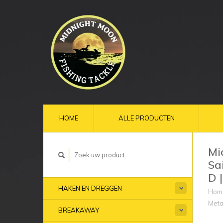
HOME
ALLE PRODUCTEN
Mi
Sa
D 
HAKEN EN DREGGEN
Hom
Meta
BREAKAWAY