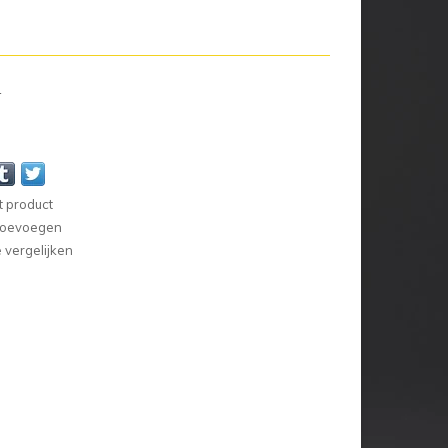
n
t product
 toevoegen
vergelijken