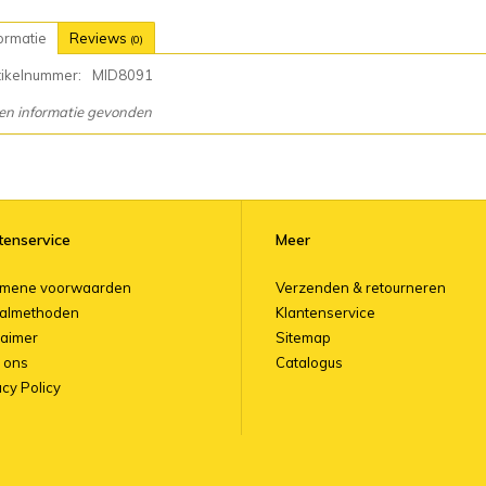
ormatie
Reviews
(0)
tikelnummer:
MID8091
en informatie gevonden
tenservice
Meer
emene voorwaarden
Verzenden & retourneren
almethoden
Klantenservice
laimer
Sitemap
 ons
Catalogus
acy Policy