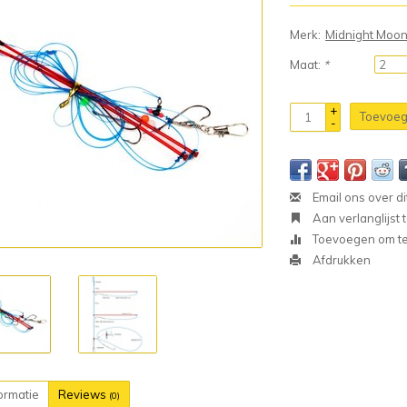
Merk:
Midnight Moo
Maat:
*
+
Toevoeg
-
Email ons over di
Aan verlanglijst
Toevoegen om te 
Afdrukken
ormatie
Reviews
(0)