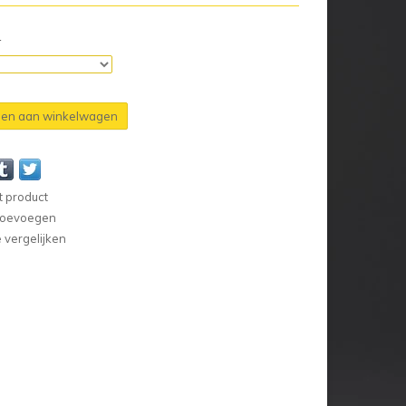
n
en aan winkelwagen
t product
 toevoegen
vergelijken