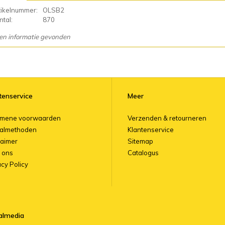
tikelnummer:
OLSB2
tal:
870
en informatie gevonden
tenservice
Meer
emene voorwaarden
Verzenden & retourneren
almethoden
Klantenservice
laimer
Sitemap
 ons
Catalogus
acy Policy
almedia