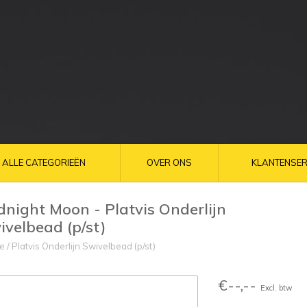
ALLE CATEGORIEËN
OVER ONS
KLANTENSER
dnight Moon - Platvis Onderlijn
ivelbead (p/st)
e
/
Platvis Onderlijn Swivelbead (p/st)
€--,--
Excl. btw