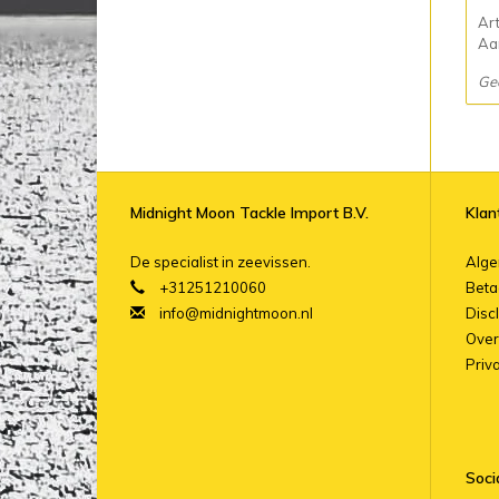
Ar
Aan
Ge
Midnight Moon Tackle Import B.V.
Klan
De specialist in zeevissen.
Alg
+31251210060
Beta
info@midnightmoon.nl
Disc
Over
Priv
Soci