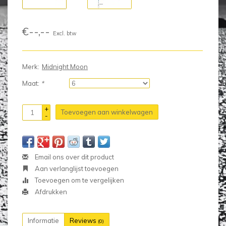
€--,--
Excl. btw
Merk:
Midnight Moon
Maat:
*
+
Toevoegen aan winkelwagen
-
Email ons over dit product
Aan verlanglijst toevoegen
Toevoegen om te vergelijken
Afdrukken
Informatie
Reviews
(0)