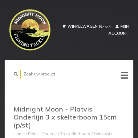
WINKELWAGEN (€--,--)
MIJN
ACCOUNT
Midnight Moon - Platvis
Onderlijn 3 x skelterboom 15cm
(p/st)
Home
/
Platvis Onderlijn 3 x skelterboom 15cm (p/st)