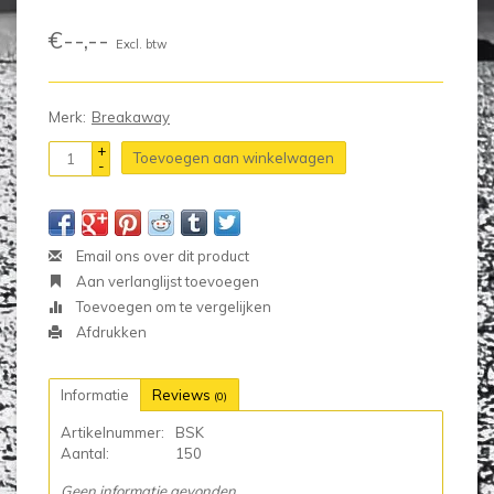
€--,--
Excl. btw
Merk:
Breakaway
+
Toevoegen aan winkelwagen
-
Email ons over dit product
Aan verlanglijst toevoegen
Toevoegen om te vergelijken
Afdrukken
Informatie
Reviews
(0)
Artikelnummer:
BSK
Aantal:
150
Geen informatie gevonden