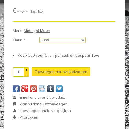
€--,--
Excl. btw
Merk:
Midnight Moon
Kleur:
*
Koop 100 voor €--,-- per stuk en bespaar 15%
+
Toevoegen aan winkelwagen
-
Email ons over dit product
Aan verlanglijst toevoegen
Toevoegen om te vergelijken
Afdrukken