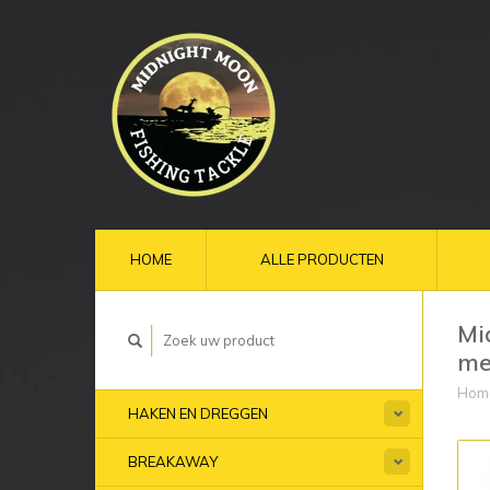
HOME
ALLE PRODUCTEN
Mi
me
Hom
HAKEN EN DREGGEN
BREAKAWAY