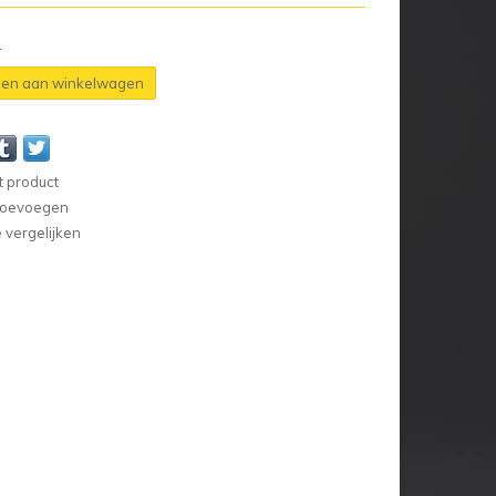
n
en aan winkelwagen
t product
 toevoegen
vergelijken