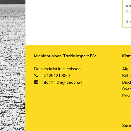
Ar
Aan
Ge
Midnight Moon Tackle Import B.V.
Klan
De specialist in zeevissen.
Alg
+31251210060
Beta
info@midnightmoon.nl
Disc
Over
Priv
Soci