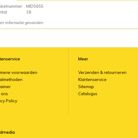
tikelnummer:
MID5655
tal:
18
en informatie gevonden
tenservice
Meer
emene voorwaarden
Verzenden & retourneren
almethoden
Klantenservice
laimer
Sitemap
 ons
Catalogus
acy Policy
almedia