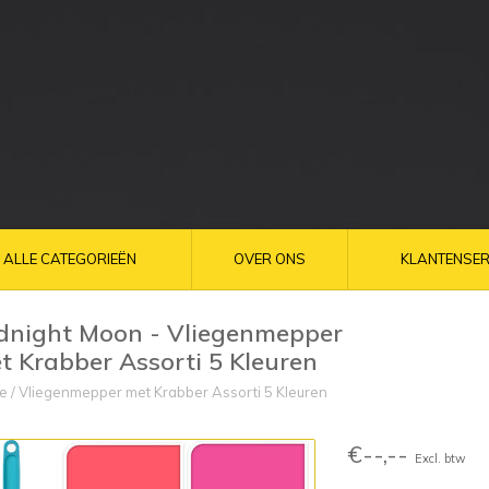
ALLE CATEGORIEËN
OVER ONS
KLANTENSER
dnight Moon - Vliegenmepper
t Krabber Assorti 5 Kleuren
e
/
Vliegenmepper met Krabber Assorti 5 Kleuren
€--,--
Excl. btw