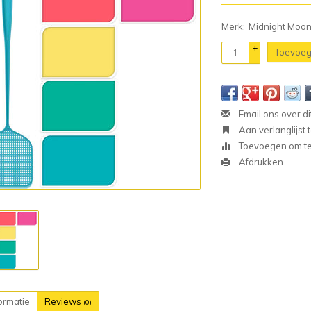
Merk:
Midnight Moo
+
Toevoeg
-
Email ons over di
Aan verlanglijst
Toevoegen om te 
Afdrukken
ormatie
Reviews
(0)