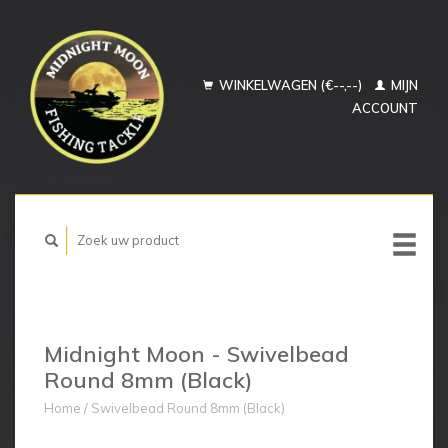
WINKELWAGEN (€--,--)
MIJN
ACCOUNT
Midnight Moon - Swivelbead
Round 8mm (Black)
Home
/
Swivelbead Round 8mm (Black)