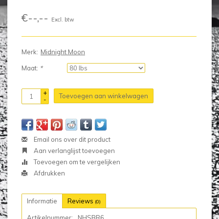
€--,--
Excl. btw
Merk:
Midnight Moon
Maat:
*
+
Toevoegen aan winkelwagen
-
Email ons over dit product
Aan verlanglijst toevoegen
Toevoegen om te vergelijken
Afdrukken
Informatie
Reviews
(0)
Artikelnummer:
NHSBR6