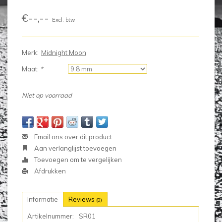
€--,--
Excl. btw
Merk:
Midnight Moon
Maat:
*
Niet op voorraad
Email ons over dit product
Aan verlanglijst toevoegen
Toevoegen om te vergelijken
Afdrukken
Informatie
Reviews
(0)
Artikelnummer:
SR01