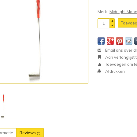
Merk:
Midnight Moo
+
Toevoeg
-
Email ons over di
Aan verlanglijst
Toevoegen om te 
Afdrukken
ormatie
Reviews
(0)