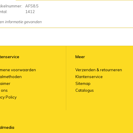
tikelnummer:
AFS8.5
tal:
1412
en informatie gevonden
tenservice
Meer
emene voorwaarden
Verzenden & retourneren
almethoden
Klantenservice
laimer
Sitemap
 ons
Catalogus
acy Policy
almedia