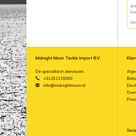
Ar
Aan
Ge
Midnight Moon Tackle Import B.V.
Klan
De specialist in zeevissen.
Alg
+31251210060
Beta
info@midnightmoon.nl
Disc
Over
Priv
Soci