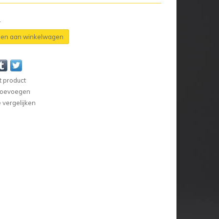
n
en aan winkelwagen
t product
 toevoegen
vergelijken