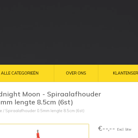
ALLE CATEGORIEËN
OVER ONS
KLANTENSER
dnight Moon - Spiraalafhouder
5mm lengte 8.5cm (6st)
e
/
Spiraalafhouder 0.5mm lengte 8.5cm (6st)
€--,--
Excl. btw