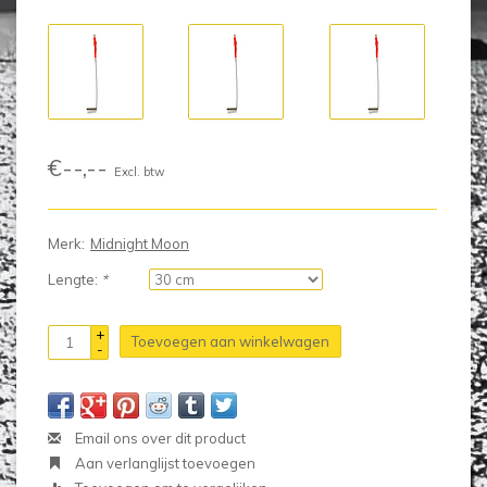
€--,--
Excl. btw
Merk:
Midnight Moon
Lengte:
*
+
Toevoegen aan winkelwagen
-
Email ons over dit product
Aan verlanglijst toevoegen