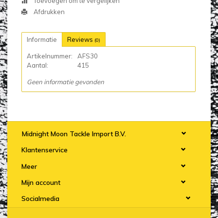
Toevoegen om te vergelijken
Afdrukken
Informatie
Reviews
(0)
Artikelnummer:
AFS30
Aantal:
415
Geen informatie gevonden
Midnight Moon Tackle Import B.V.
Klantenservice
Meer
Mijn account
Socialmedia