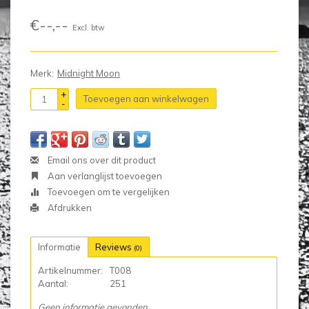
€--,--
Excl. btw
Merk:
Midnight Moon
+
Toevoegen aan winkelwagen
-
Email ons over dit product
Aan verlanglijst toevoegen
Toevoegen om te vergelijken
Afdrukken
Informatie
Reviews
(0)
Artikelnummer:
T008
Aantal:
251
Geen informatie gevonden