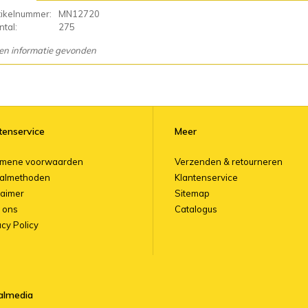
tikelnummer:
MN12720
tal:
275
en informatie gevonden
tenservice
Meer
emene voorwaarden
Verzenden & retourneren
almethoden
Klantenservice
laimer
Sitemap
 ons
Catalogus
acy Policy
almedia