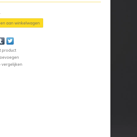
n
en aan winkelwagen
t product
 toevoegen
vergelijken