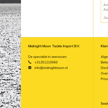
Ar
Aan
Ge
Midnight Moon Tackle Import B.V.
Klan
De specialist in zeevissen.
Alg
+31251210060
Beta
info@midnightmoon.nl
Disc
Over
Priv
Soci