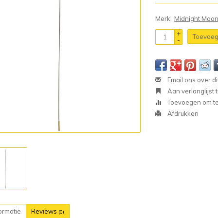
Merk:
Midnight Moo
+
Toevoeg
-
Email ons over di
Aan verlanglijst
Toevoegen om te 
Afdrukken
ormatie
Reviews
(0)