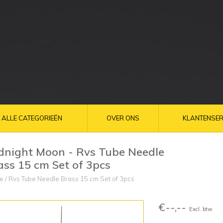
ALLE CATEGORIEËN
OVER ONS
KLANTENSER
dnight Moon - Rvs Tube Needle
ass 15 cm Set of 3pcs
e
/
Rvs Tube Needle Brass 15 cm Set of 3pcs
€--,--
Excl. btw