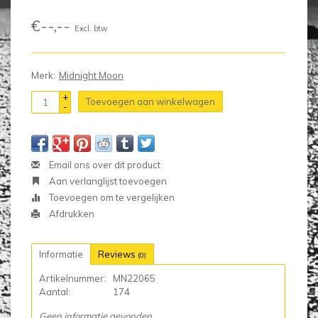
€--,--
Excl. btw
Merk:
Midnight Moon
+
Toevoegen aan winkelwagen
-
Email ons over dit product
Aan verlanglijst toevoegen
Toevoegen om te vergelijken
Afdrukken
Informatie
Reviews
(0)
Artikelnummer:
MN22065
Aantal:
174
Geen informatie gevonden