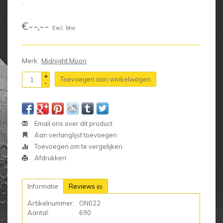
€--,--
Excl. btw
Merk:
Midnight Moon
+
Toevoegen aan winkelwagen
-
Email ons over dit product
Aan verlanglijst toevoegen
Toevoegen om te vergelijken
Afdrukken
Informatie
Reviews
(0)
Artikelnummer:
ON022
Aantal:
690