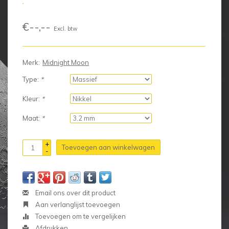
€--,--
Excl. btw
Merk:
Midnight Moon
Type:
*
Kleur:
*
Maat:
*
+
Toevoegen aan winkelwagen
-
Email ons over dit product
Aan verlanglijst toevoegen
Toevoegen om te vergelijken
Afdrukken