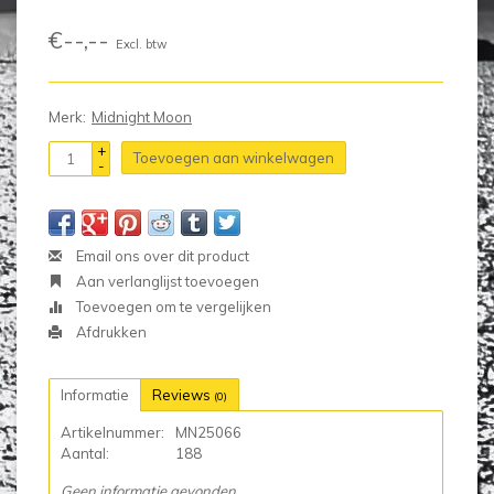
€--,--
Excl. btw
Merk:
Midnight Moon
+
Toevoegen aan winkelwagen
-
Email ons over dit product
Aan verlanglijst toevoegen
Toevoegen om te vergelijken
Afdrukken
Informatie
Reviews
(0)
Artikelnummer:
MN25066
Aantal:
188
Geen informatie gevonden