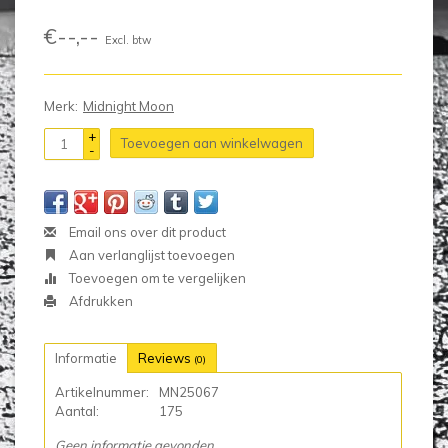
€--,--
Excl. btw
Merk:
Midnight Moon
+
Toevoegen aan winkelwagen
-
Email ons over dit product
Aan verlanglijst toevoegen
Toevoegen om te vergelijken
Afdrukken
Informatie
Reviews
(0)
Artikelnummer:
MN25067
Aantal:
175
Geen informatie gevonden