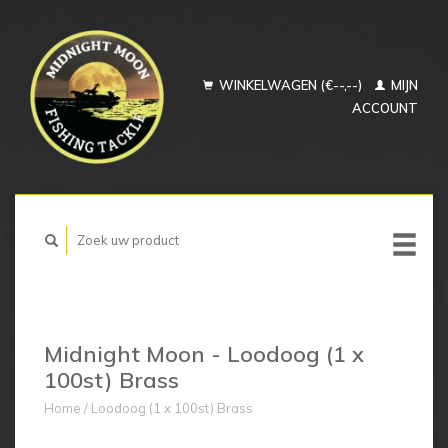
WINKELWAGEN (€--,--)
MIJN
ACCOUNT
Midnight Moon - Loodoog (1 x
100st) Brass
Home
/
Loodoog (1 x 100st) Brass